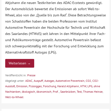
Altjohann die neuen Testkriterien des ADAC-Ecotests gewürdigt.
Der Automobilclub bewertet die Emissionen ab sofort Well-to-
Wheel, also von der „Quelle bis zum Rad“. Diese Betrachtungsweise
von Schadstoffen haben die beiden Professoren vom Institut
Automotive Powertrain der Hochschule für Technik und Wirtschaft
des Saarlandes (HTWdS) seit Jahren in den Mittelpunkt ihrer Fach-
und Publikumsvorträge gestellt. Automotive Powertrain befasst
sich schwerpunktmäßig mit der Forschung und Entwicklung zum
Alternativkraftstoff Autogas (LPG).
Weiterlesen →
Veröffentlicht in:
Presse
Abgelegt unter:
ADAC
,
Auspuff
,
Autogas
,
Automotive Powertrain
,
CO2
,
CO2-
Ausstoß
,
Emission
,
Flüssiggas; Forschung
,
Harald Altjohann
,
HTW
,
LPG
,
ohne
Nachtanken
,
ökologisch
,
ökonomisch
,
Prof.
,
Saarbrücken
,
Test
,
Thomas Heinze
,
Well-to-Wheel