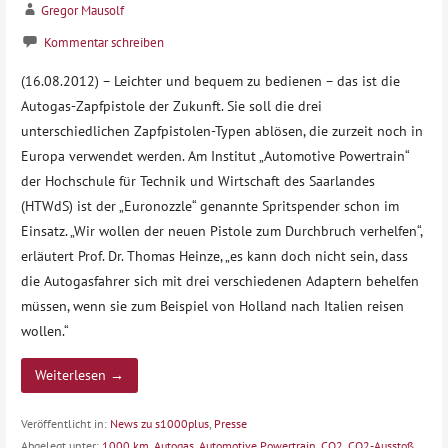
Gregor Mausolf
Kommentar schreiben
(16.08.2012) – Leichter und bequem zu bedienen – das ist die
Autogas-Zapfpistole der Zukunft. Sie soll die drei
unterschiedlichen Zapfpistolen-Typen ablösen, die zurzeit noch in
Europa verwendet werden. Am Institut „Automotive Powertrain“
der Hochschule für Technik und Wirtschaft des Saarlandes
(HTWdS) ist der „Euronozzle“ genannte Spritspender schon im
Einsatz. „Wir wollen der neuen Pistole zum Durchbruch verhelfen“,
erläutert Prof. Dr. Thomas Heinze, „es kann doch nicht sein, dass
die Autogasfahrer sich mit drei verschiedenen Adaptern behelfen
müssen, wenn sie zum Beispiel von Holland nach Italien reisen
wollen.“
Weiterlesen →
Veröffentlicht in:
News zu s1000plus
,
Presse
Abgelegt unter:
1000 km
,
Autogas
,
Automotive Powertrain
,
CO2
,
CO2-Ausstoß
,