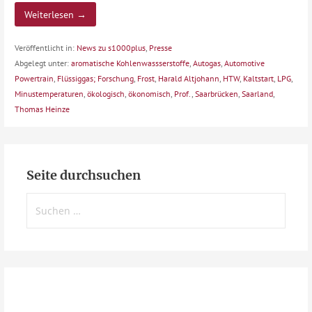
Weiterlesen →
Veröffentlicht in:
News zu s1000plus
,
Presse
Abgelegt unter:
aromatische Kohlenwassserstoffe
,
Autogas
,
Automotive
Powertrain
,
Flüssiggas; Forschung
,
Frost
,
Harald Altjohann
,
HTW
,
Kaltstart
,
LPG
,
Minustemperaturen
,
ökologisch
,
ökonomisch
,
Prof.
,
Saarbrücken
,
Saarland
,
Thomas Heinze
Seite durchsuchen
Suchen
nach: