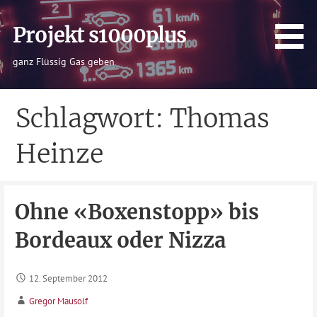
Zum
Inhalt
Projekt s1000plus
springen
ganz Flüssig Gas geben
Schlagwort: Thomas
Heinze
Ohne «Boxenstopp» bis
Bordeaux oder Nizza
12. September 2012
Gregor Mausolf