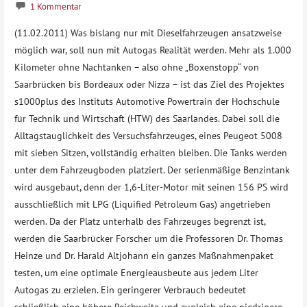
1 Kommentar
(11.02.2011) Was bislang nur mit Dieselfahrzeugen ansatzweise
möglich war, soll nun mit Autogas Realität werden. Mehr als 1.000
Kilometer ohne Nachtanken – also ohne „Boxenstopp“ von
Saarbrücken bis Bordeaux oder Nizza – ist das Ziel des Projektes
s1000plus des Instituts Automotive Powertrain der Hochschule
für Technik und Wirtschaft (HTW) des Saarlandes. Dabei soll die
Alltagstauglichkeit des Versuchsfahrzeuges, eines Peugeot 5008
mit sieben Sitzen, vollständig erhalten bleiben. Die Tanks werden
unter dem Fahrzeugboden platziert. Der serienmäßige Benzintank
wird ausgebaut, denn der 1,6-Liter-Motor mit seinen 156 PS wird
ausschließlich mit LPG (Liquified Petroleum Gas) angetrieben
werden. Da der Platz unterhalb des Fahrzeuges begrenzt ist,
werden die Saarbrücker Forscher um die Professoren Dr. Thomas
Heinze und Dr. Harald Altjohann ein ganzes Maßnahmenpaket
testen, um eine optimale Energieausbeute aus jedem Liter
Autogas zu erzielen. Ein geringerer Verbrauch bedeutet
schließlich eine höhere Reichweite und zugleich eine niedrigere